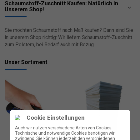
Schaumstoff-Zuschnitt Kaufen: Natürlich In

Unserem Shop!
Sie möchten Schaumstoff nach Maß kaufen? Dann sind Sie
in unserem Shop richtig: Wir liefern Schaumstoff-Zuschnitt
zum Polstern, bei Bedarf auch mit Bezug.
Unser Sortiment
Cookie Einstellungen
Auch wir nutzen verschiedene Arten von Cookies.
Technische und notwendige Cookies benötigen wir
zwingend. Sie können jederzeit den verschiedenen